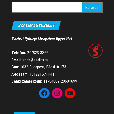
Keresés:
SZALIM EGYESÜLET
Szalézi Ifjúsági Mozgalom Egyesület
Telefon:
20/823-3366
Email:
iroda@szalim.hu
Cím:
1032 Budapest, Bécsi út 173.
Adószám:
18122167-1-41
Bankszámlaszám:
11784009-20604699