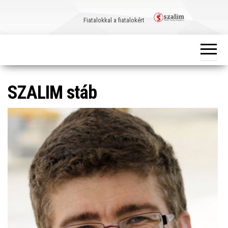
Skip
to
Fiatalokkal a fiatalokért
the
content
SZALIM stáb