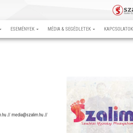
ESEMÉNYEK
MÉDIA & SEGÉDLETEK
KAPCSOLATO
.hu // media@szalim.hu //