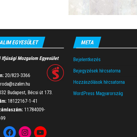
ALIM EGYESÜLET
META
i Ifjúsági Mozgalom Egyesület
Bejelentkezés
Bejegyzések hírcsatorna
n:
20/823-3366
Hozzászólások hírcsatorna
iroda@szalim.hu
32 Budapest, Bécsi út 173.
WordPress Magyarország
ám:
18122167-1-41
zámlaszám:
11784009-
699