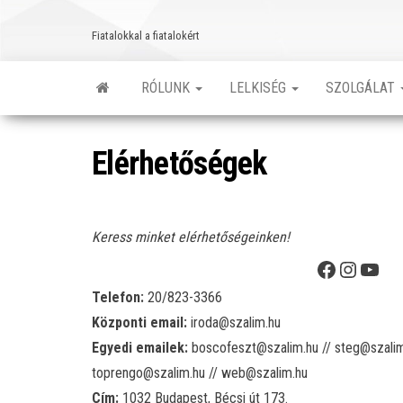
Skip
to
Fiatalokkal a fiatalokért
the
content
RÓLUNK
LELKISÉG
SZOLGÁLAT
Elérhetőségek
Keress minket elérhetőségeinken!
Facebook
Instagram
YouTube
Telefon:
20/823-3366
Központi email:
iroda@szalim.hu
Egyedi emailek:
boscofeszt@szalim.hu // steg@szalim
toprengo@szalim.hu // web@szalim.hu
Cím:
1032 Budapest, Bécsi út 173.