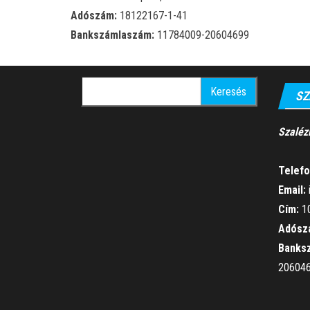
Adószám:
18122167-1-41
Bankszámlaszám:
11784009-20604699
Keresés:
SZ
Szaléz
Telefo
Email:
Cím:
10
Adósz
Banks
20604