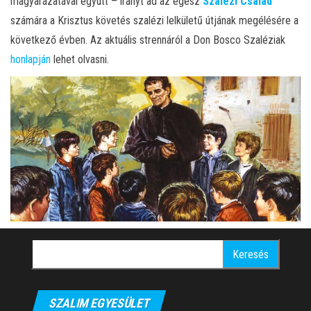
magyarázatával együtt – irányt ad az egész
Szalézi Család
számára a Krisztus követés szalézi lelkületű útjának megélésére a
következő évben. Az aktuális strennáról a Don Bosco Szaléziak
honlapján
lehet olvasni.
Keresés:
SZALIM EGYESÜLET