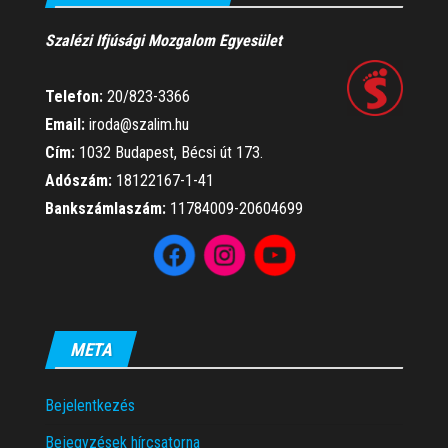
Szalézi Ifjúsági Mozgalom Egyesület
Telefon:
20/823-3366
Email:
iroda@szalim.hu
Cím:
1032 Budapest, Bécsi út 173.
Adószám:
18122167-1-41
Bankszámlaszám:
11784009-20604699
META
Bejelentkezés
Bejegyzések hírcsatorna