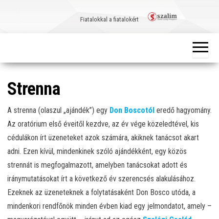
Skip
to
Fiatalokkal a fiatalokért
the
content
Strenna
A strenna (olaszul „ajándék”) egy
Don Boscotól
eredő hagyomány.
Az oratórium első éveitől kezdve, az év vége közeledtével, kis
cédulákon írt üzeneteket azok számára, akiknek tanácsot akart
adni. Ezen kívül, mindenkinek szóló ajándékként, egy közös
strennát is megfogalmazott, amelyben tanácsokat adott és
iránymutatásokat írt a következő év szerencsés alakulásához.
Ezeknek az üzeneteknek a folytatásaként Don Bosco utóda, a
mindenkori rendfőnök minden évben kiad egy jelmondatot, amely –