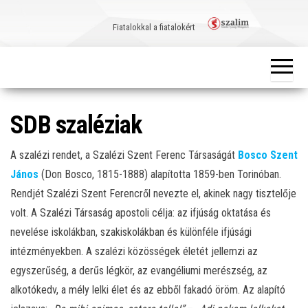
Skip
to
Fiatalokkal a fiatalokért
the
content
SDB szaléziak
A szalézi rendet, a Szalézi Szent Ferenc Társaságát
Bosco Szent
János
(Don Bosco, 1815-1888) alapította 1859-ben Torinóban.
Rendjét Szalézi Szent Ferencről nevezte el, akinek nagy tisztelője
volt. A Szalézi Társaság apostoli célja: az ifjúság oktatása és
nevelése iskolákban, szakiskolákban és különféle ifjúsági
intézményekben. A szalézi közösségek életét jellemzi az
egyszerűség, a derűs légkör, az evangéliumi merészség, az
alkotókedv, a mély lelki élet és az ebből fakadó öröm. Az alapító