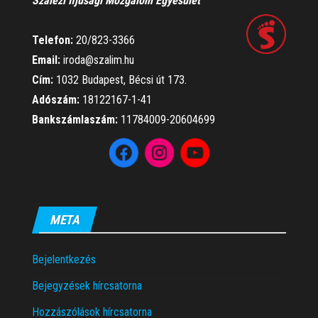
Szalézi Ifjúsági Mozgalom Egyesület
Telefon:
20/823-3366
Email:
iroda@szalim.hu
Cím:
1032 Budapest, Bécsi út 173.
Adószám:
18122167-1-41
Bankszámlaszám:
11784009-20604699
META
Bejelentkezés
Bejegyzések hírcsatorna
Hozzászólások hírcsatorna