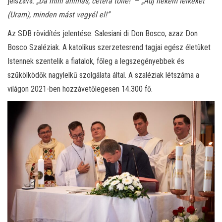
jelszava:
„Da mihi animas, cetera tolle!”
–
„Adj nekem lelkeket
(Uram), minden mást vegyél el!”
Az SDB rövidítés jelentése: Salesiani di Don Bosco, azaz Don
Bosco Szaléziak. A katolikus szerzetesrend tagjai egész életüket
Istennek szentelik a fiatalok, főleg a legszegényebbek és
szűkölködők nagylelkű szolgálata által. A szaléziak létszáma a
világon 2021-ben hozzávetőlegesen 14.300 fő.