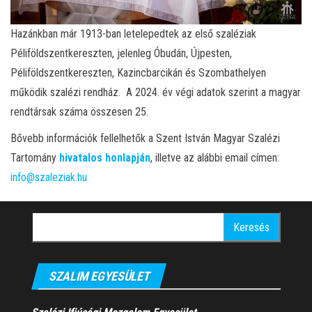
Hazánkban már 1913-ban letelepedtek az első szaléziak
Péliföldszentkereszten, jelenleg Óbudán, Újpesten,
Péliföldszentkereszten, Kazincbarcikán és Szombathelyen
működik szalézi rendház. A 2024. év végi adatok szerint a magyar
rendtársak száma összesen 25.
Bővebb információk fellelhetők a Szent István Magyar Szalézi
Tartomány
hivatalos honlapján
, illetve az alábbi email címen:
info@szaleziak.hu
Keresés:
SZALIM EGYESÜLET