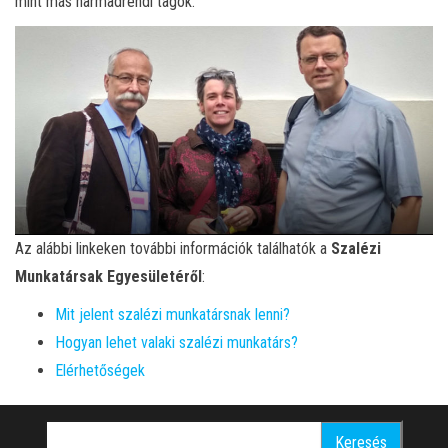
mint más harmadrendi tagok.
Az alábbi linkeken további információk találhatók a
Szalézi
Munkatársak Egyesületéről
:
Mit jelent szalézi munkatársnak lenni?
Hogyan lehet valaki szalézi munkatárs?
Elérhetőségek
Keresés: