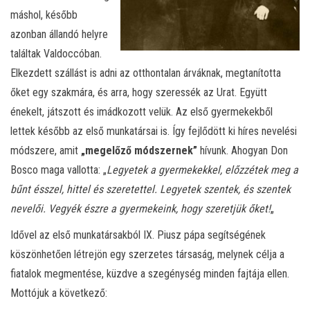
máshol, később
azonban állandó helyre
találtak Valdoccóban.
Elkezdett szállást is adni az otthontalan árváknak, megtanította
őket egy szakmára, és arra, hogy szeressék az Urat. Együtt
énekelt, játszott és imádkozott velük. Az első gyermekekből
lettek később az első munkatársai is. Így fejlődött ki híres nevelési
módszere, amit
„megelőző módszernek”
hívunk. Ahogyan Don
Bosco maga vallotta: „
Legyetek a gyermekekkel, előzzétek meg a
bűnt ésszel, hittel és szeretettel. Legyetek szentek, és szentek
nevelői. Vegyék észre a gyermekeink, hogy szeretjük őket!
„
Idővel az első munkatársakból IX. Piusz pápa segítségének
köszönhetően létrejön egy szerzetes társaság, melynek célja a
fiatalok megmentése, küzdve a szegénység minden fajtája ellen.
Mottójuk a következő: