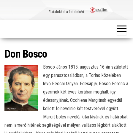
Skip
to
Fiatalokkal a fiatalokért
the
content
Don Bosco
Bosco János 1815. augusztus 16-án született
egy parasztcsaládban, a Torino közelében
lévő Becchi tanyán. Édesapja, Bosco Ferenc a
gyermek két éves korában meghalt, így
édesanyjának, Occhiena Margitnak egyedül
kellett felnevelnie két testvérével együtt.
Margit bölcs nevelő, kitartásának és határokat
nem ismerő hitének segítségével mélyen vallásos légkört alakított