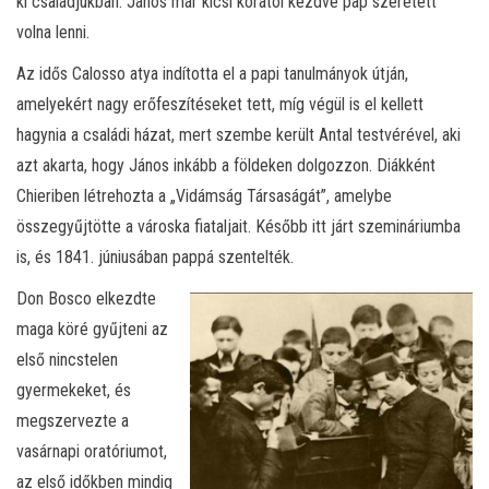
ki családjukban. János már kicsi korától kezdve pap szeretett
volna lenni.
Az idős Calosso atya indította el a papi tanulmányok útján,
amelyekért nagy erőfeszítéseket tett, míg végül is el kellett
hagynia a családi házat, mert szembe került Antal testvérével, aki
azt akarta, hogy János inkább a földeken dolgozzon. Diákként
Chieriben létrehozta a „Vidámság Társaságát”, amelybe
összegyűjtötte a városka fiataljait. Később itt járt szemináriumba
is, és 1841. júniusában pappá szentelték.
Don Bosco elkezdte
maga köré gyűjteni az
első nincstelen
gyermekeket, és
megszervezte a
vasárnapi oratóriumot,
az első időkben mindig