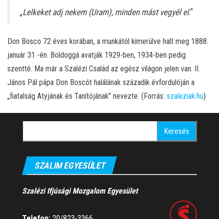
„
Lelkeket adj nekem (Uram), minden mást vegyél el
.”
Don Bosco 72 éves korában, a munkától kimerülve halt meg 1888.
január 31 -én. Boldoggá avatják 1929-ben, 1934-ben pedig
szentté. Ma már a Szalézi Család az egész világon jelen van. II.
János Pál pápa Don Boscót halálának századik évfordulóján a
„fiatalság Atyjának és Tanítójának” nevezte. (Forrás:
szaleziak.hu
)
Keresés:
SZALIM EGYESÜLET
Szalézi Ifjúsági Mozgalom Egyesület
Telefon:
20/823-3366