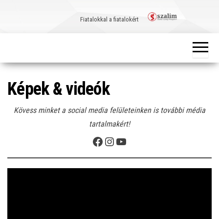
Skip
to
Fiatalokkal a fiatalokért
the
content
Képek & videók
Kövess minket a social media felületeinken is további média
tartalmakért!
Facebook
Instagram
YouTube