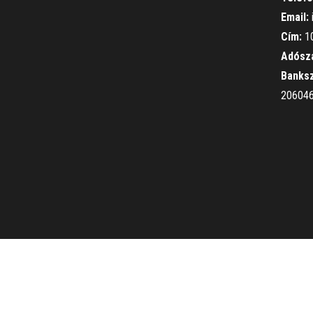
Email:
Cím:
10
Adósz
Banks
20604