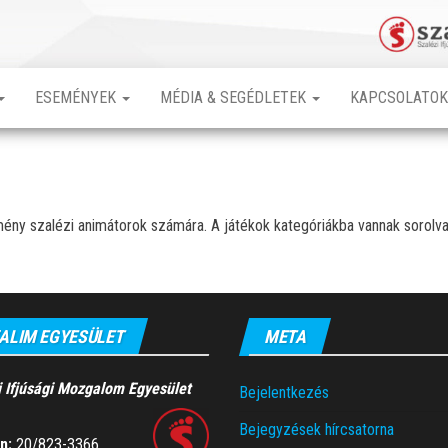
ESEMÉNYEK
MÉDIA & SEGÉDLETEK
KAPCSOLATO
mény szalézi animátorok számára. A játékok kategóriákba vannak sorol
ALIM EGYESÜLET
META
i Ifjúsági Mozgalom Egyesület
Bejelentkezés
Bejegyzések hírcsatorna
n:
20/823-3366