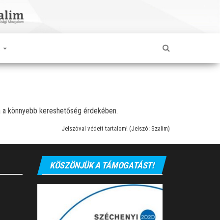
K
va a könnyebb kereshetőség érdekében.
Jelszóval védett tartalom! (Jelszó: Szalim)
KÖSZÖNJÜK A TÁMOGATÁST!