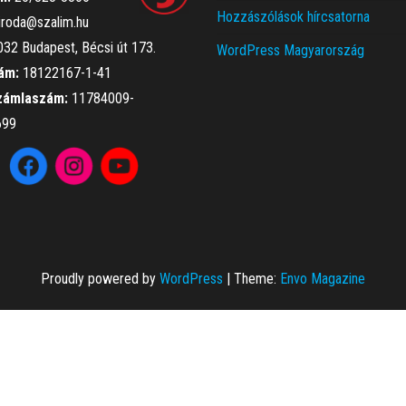
Hozzászólások hírcsatorna
iroda@szalim.hu
32 Budapest, Bécsi út 173.
WordPress Magyarország
ám:
18122167-1-41
zámlaszám:
11784009-
699
Proudly powered by
WordPress
|
Theme:
Envo Magazine