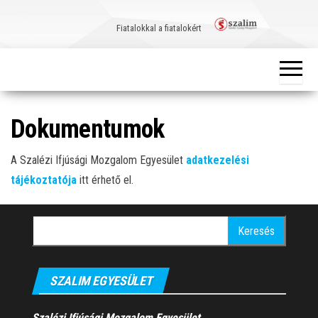
Skip
to
Fiatalokkal a fiatalokért
the
content
Dokumentumok
A Szalézi Ifjúsági Mozgalom Egyesület
adatkezelési
tájékoztatója
itt érhető el.
Keresés:
SZALIM EGYESÜLET
Szalézi Ifjúsági Mozgalom Egyesület