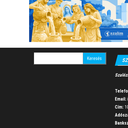
Keresés:
SZ
Szaléz
Telefo
Email:
Cím:
10
Adósz
Banks