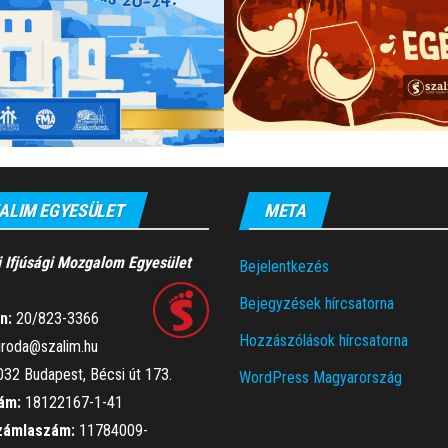
ALIM EGYESÜLET
META
i Ifjúsági Mozgalom Egyesület
Bejelentkezés
Bejegyzések hírcsatorna
n:
20/823-3366
Hozzászólások hírcsatorna
iroda@szalim.hu
32 Budapest, Bécsi út 173.
WordPress Magyarország
ám:
18122167-1-41
zámlaszám:
11784009-