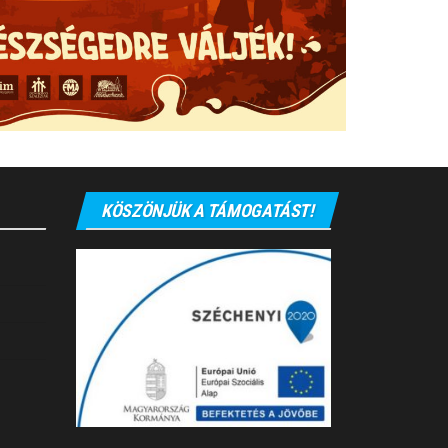
KÖSZÖNJÜK A TÁMOGATÁST!