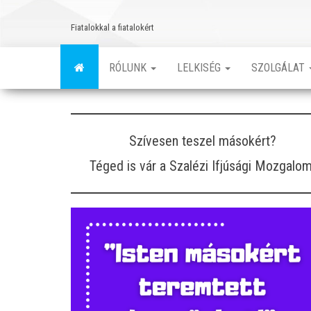
Skip
to
Fiatalokkal a fiatalokért
the
content
RÓLUNK
LELKISÉG
SZOLGÁLAT
Szívesen teszel másokért?
Téged is vár a Szalézi Ifjúsági Mozgalom