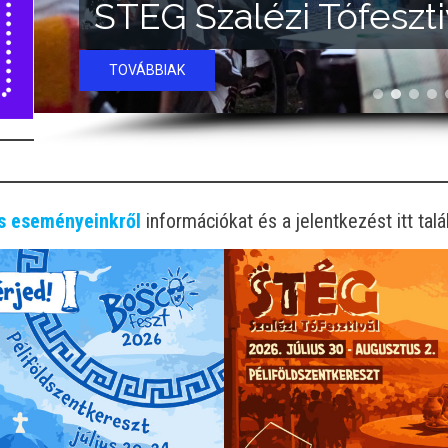
STÉG Szalézi Tófeszti
TOVÁBBIAK
is eseményeinkről
információkat és a jelentkezést itt tal