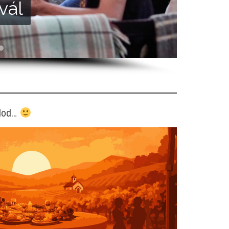
vál
álod…