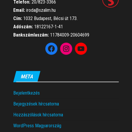
Telefon:
20/823-3366
Email:
iroda@szalim.hu
Cím:
1032 Budapest, Bécsi út 173.
Adószám:
18122167-1-41
Bankszámlaszám:
11784009-20604699
META
Bejelentkezés
Bejegyzések hírcsatorna
Hozzászólások hírcsatorna
WordPress Magyarország