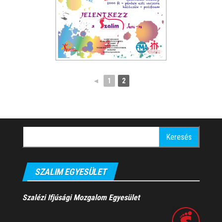
◄
1
2
Keresés:
SZALIM EGYESÜLET
Szalézi Ifjúsági Mozgalom Egyesület