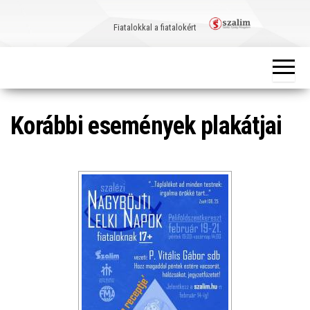
Skip
to
Fiatalokkal a fiatalokért
the
content
Korábbi események plakátjai